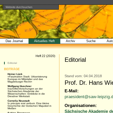
Website durchsuchen
Direkt
Benutzerspezifische
Bereiche
zum
Werkzeuge
Erweiterte
Inhalt
Suche…
|
Direkt
zur
Navigation
Das Journal
Aktuelles Heft
Archiv
Suche
Aut
Artikel
Heft 22 (2020)
Editorial
Navigation
Editorial
BEITRÄGE
Heiner Lück
Stand vom: 04.04.2018
»Faszination Stadt. Urbanisierung
Europas im Mittelalter und das
Prof. Dr. Hans W
Magdeburger Recht«
Wolfgang Huschner
Inschriftenforschungen an der
E-Mail:
Sächsischen Akademie der
Wissenschaften: Einblicke in die
praesident@saw-leipzig.
Dresdner Werkstatt
Cornelia Neustadt
In principio erat verbum. Eine kleine
Organisationen:
Geschichte der Gotischen Majuskel in
Meißen
Sächsische Akademie de
Sabine Zinsmeyer