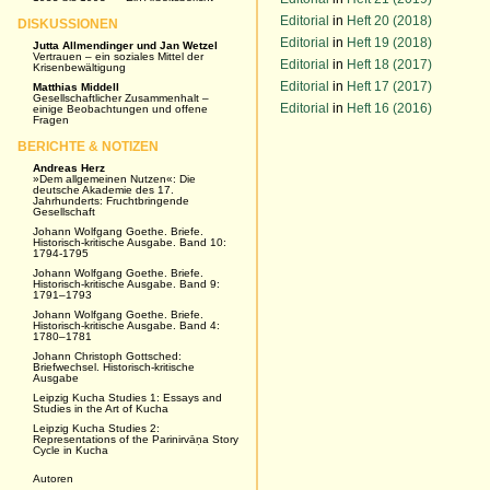
Editorial
in
Heft 20 (2018)
DISKUSSIONEN
Editorial
in
Heft 19 (2018)
Jutta Allmendinger und Jan Wetzel
Vertrauen – ein soziales Mittel der
Editorial
in
Heft 18 (2017)
Krisenbewältigung
Editorial
in
Heft 17 (2017)
Matthias Middell
Gesellschaftlicher Zusammenhalt –
Editorial
in
Heft 16 (2016)
einige Beobachtungen und offene
Fragen
BERICHTE & NOTIZEN
Andreas Herz
»Dem allgemeinen Nutzen«: Die
deutsche Akademie des 17.
Jahrhunderts: Fruchtbringende
Gesellschaft
Johann Wolfgang Goethe. Briefe.
Historisch-kritische Ausgabe. Band 10:
1794-1795
Johann Wolfgang Goethe. Briefe.
Historisch-kritische Ausgabe. Band 9:
1791–1793
Johann Wolfgang Goethe. Briefe.
Historisch-kritische Ausgabe. Band 4:
1780–1781
Johann Christoph Gottsched:
Briefwechsel. Historisch-kritische
Ausgabe
Leipzig Kucha Studies 1: Essays and
Studies in the Art of Kucha
Leipzig Kucha Studies 2:
Representations of the Parinirvāṇa Story
Cycle in Kucha
Autoren