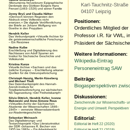
›Monumenta frenzelorum‹ Epigraphische
Karl-Tauchnitz-Straße
Denkmale des Görlitzer Bürgers Hans
Frenzel (1463–1526) und seiner Familie
04107 Leipzig
Jenny Bryś und Claudia Häfner
»Dennoch können Regesten den
Abdruck eines Volltextes nicht
Positionen:
ersetzen.« Die digitale Veröffentlichung
der Briefe an Johann Wolfgang von
Ordentliches Mitglied de
Goethe in den Propyläen
Hendrik Keller
Professor i.R. für VWL, 
Das Verbundprojekt »Virtuelle Archive für
die geisteswissenschaftliche Forschung«
Präsident der Sächsische
– Ein Resümee
Nadine Kulbe
Erschließung und Digitalisierung des
Weitere Informationen:
Nachlasses von Adolf Spamer am
Institut für Sächsische Geschichte und
Volkskunde
Wikipedia-Eintrag
Kristina Kunze
Personeneintrag SAW
Virtuelle Archive »Sachsen und das
östliche Europa« – Erschließung arkaner
Quellen für die Osteuropaforschung
Beiträge:
Christoph Hanzig, Martin Käseberg
und Michael Thoß
Das Datenbankprojekt des Hannah-
Biogasperspektiven zwis
Arendt-Instituts für
Totalitarismusforschung zur sächsischen
NS-Tageszeitung »Der Freiheitskampf«
Diskussionen:
Silvio Dittrich, Hendrik Keller, Ivonne
Makowski und Anne-Simone Rous
Zwischenrufe zur Wissenschafts- u
»Virtuelles Archiv der Sächsischen
Akademie der Wissenschaften 1846–
Energie und Umwelt. Perspektiven f
1945« – vernetzte Wissensdatenbank
zur Akademiegeschichte
Editorial:
Sebastian Weirauch
Das Digitalisierungs- und
Textarchivprojekt »Das Literaturinstitut
Editorial
in
Heft 22 (2020)
der DDR ›Johannes R. Becher‹ von
1955 bis 1993« – Ein Arbeitsbericht
Editorial
in
Heft 21 (2019)