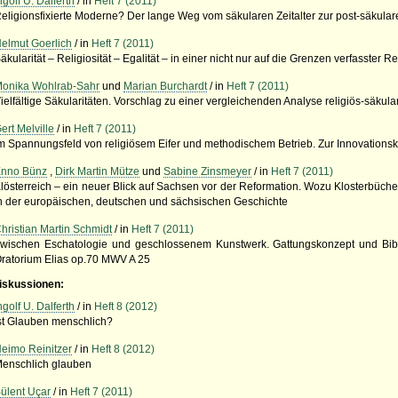
ngolf U. Dalferth
/ in
Heft 7 (2011)
eligionsfixierte Moderne? Der lange Weg vom säkularen Zeitalter zur post-säkular
elmut Goerlich
/ in
Heft 7 (2011)
äkularität – Religiosität – Egalität – in einer nicht nur auf die Grenzen verfasster R
onika Wohlrab-Sahr
und
Marian Burchardt
/ in
Heft 7 (2011)
ielfältige Säkularitäten. Vorschlag zu einer vergleichenden Analyse religiös-säku
ert Melville
/ in
Heft 7 (2011)
m Spannungsfeld von religiösem Eifer und methodischem Betrieb. Zur Innovationskraf
nno Bünz
,
Dirk Martin Mütze
und
Sabine Zinsmeyer
/ in
Heft 7 (2011)
lösterreich – ein neuer Blick auf Sachsen vor der Reformation. Wozu Klosterbüch
n der europäischen, deutschen und sächsischen Geschichte
hristian Martin Schmidt
/ in
Heft 7 (2011)
wischen Eschatologie und geschlossenem Kunstwerk. Gattungskonzept und Bibe
ratorium Elias op.70 MWV A 25
iskussionen:
ngolf U. Dalferth
/ in
Heft 8 (2012)
st Glauben menschlich?
eimo Reinitzer
/ in
Heft 8 (2012)
enschlich glauben
ülent Uçar
/ in
Heft 7 (2011)