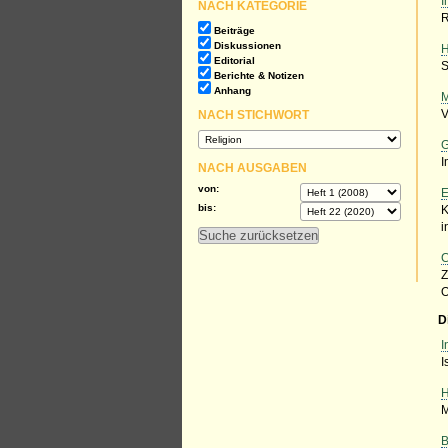
I
NACH KATEGORIE
R
Beiträge
Diskussionen
H
Editorial
S
Berichte & Notizen
Anhang
M
NACH STICHWORT
V
G
I
NACH AUSGABEN
von:
E
bis:
K
i
C
Z
O
D
I
I
H
M
B