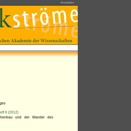
Anmelden
eges
eft 9 (2012)
irchenbau und der Wandel des