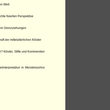
en Welt
echte fixierten Perspektive
larer Grenzziehungen
t der mittelalterlichen Klöster
er? Klöster, Stifte und Kommenden
linterpretation in Mendelssohns