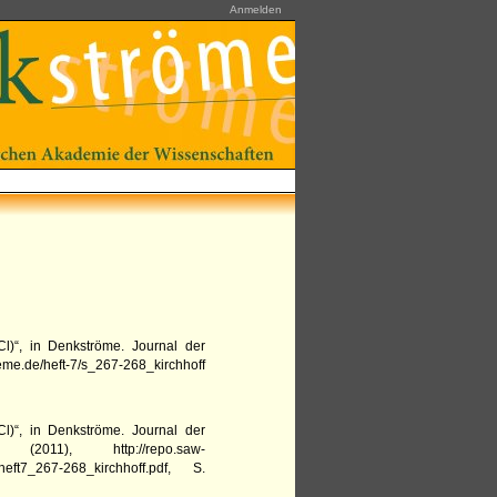
Anmelden
Cl)“,
in
Denkströme. Journal der
eme.de/heft-7/s_267-268_kirchhoff
Cl)“,
in
Denkströme. Journal der
(
2011
),
http://repo.saw-
eft7_267-268_kirchhoff.pdf
,
S.