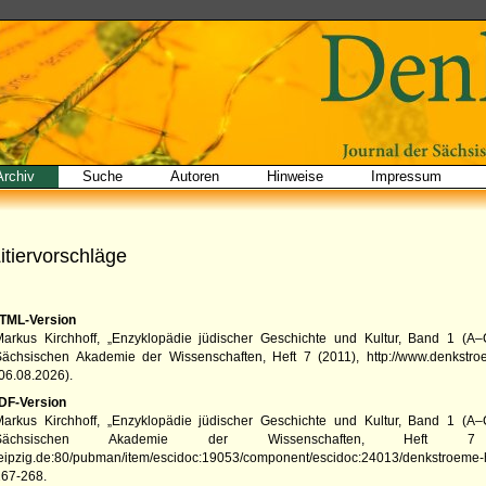
Archiv
Suche
Autoren
Hinweise
Impressum
itiervorschläge
TML-Version
Markus Kirchhoff, „Enzyklopädie jüdischer Geschichte und Kultur, Band 1 (A–
Sächsischen Akademie der Wissenschaften
,
Heft 7
(
2011
),
http://www.denkstro
06.08.2026
).
DF-Version
Markus Kirchhoff, „Enzyklopädie jüdischer Geschichte und Kultur, Band 1 (A–
Sächsischen Akademie der Wissenschaften
,
Heft 7
eipzig.de:80/pubman/item/escidoc:19053/component/escidoc:24013/denkstroeme-h
267-268.