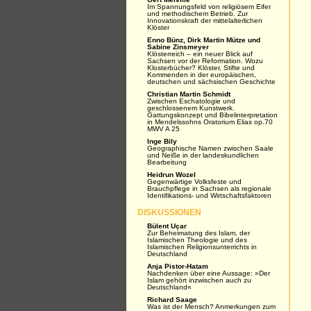
Im Spannungsfeld von religiösem Eifer
und methodischem Betrieb. Zur
Innovationskraft der mittelalterlichen
Klöster
Enno Bünz, Dirk Martin Mütze und
Sabine Zinsmeyer
Klösterreich – ein neuer Blick auf
Sachsen vor der Reformation. Wozu
Klosterbücher? Klöster, Stifte und
Kommenden in der europäischen,
deutschen und sächsischen Geschichte
Christian Martin Schmidt
Zwischen Eschatologie und
geschlossenem Kunstwerk.
Gattungskonzept und Bibelinterpretation
in Mendelssohns Oratorium Elias op.70
MWV A 25
Inge Bily
Geographische Namen zwischen Saale
und Neiße in der landeskundlichen
Bearbeitung
Heidrun Wozel
Gegenwärtige Volksfeste und
Brauchpflege in Sachsen als regionale
Identifikations- und Wirtschaftsfaktoren
DISKUSSIONEN
Bülent Uçar
Zur Beheimatung des Islam, der
Islamischen Theologie und des
Islamischen Religionsunterrichts in
Deutschland
Anja Pistor-Hatam
Nachdenken über eine Aussage: »Der
Islam gehört inzwischen auch zu
Deutschland«
Richard Saage
Was ist der Mensch? Anmerkungen zum