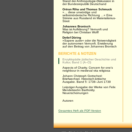
Stand der Anthropologie-Diskussion in
der Bundesrepublik Deutschand
Ortrun Riha und Thomas Schmuck
»… diese unwürdige und
selbstmörderische Richtung …« Eine
Stimme aus Russland im Materialismus-
Streit
Johannes Bronisch
Was ist Aufklärung? Vernunft und
Religion bei Christian Wolff
Detlef Döring
»Sapere aude« oder die Notwendigkeit
der autonomen Vernunft. Erwiderung
auf den Beitrag von Johannes Bronisch
BERICHTE & NOTIZEN
Enzyklopädie jüdischer Geschichte und
Kultur, Band 1 (A–Cl)
Aspects of Charity. Concern for one’s
neighbour in medieval vita religiosa
Johann Christoph Gottsched:
Briefwechsel. Historisch-kritische
Ausgabe. Band 5: 1738–Juni 1739
Leipziger Ausgabe der Werke von Felix
Mendelssohn Bartholdy.
Neuerscheinungen
Autoren
Gesamtes Heft als PDF-Version